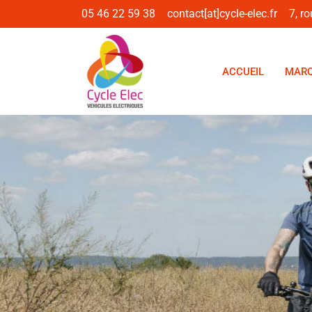
05 46 22 59 38
contact[at]cycle-elec.fr
7, r
ACCUEIL
MARQ