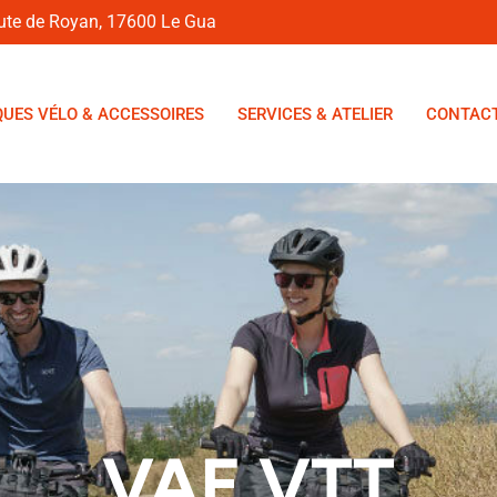
oute de Royan, 17600 Le Gua
UES VÉLO & ACCESSOIRES
SERVICES & ATELIER
CONTAC
VAE VTT