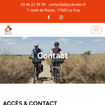
05 46 22 59 38
contact[at]cycle-elec.fr
7, route de Royan, 17600 Le Gua
Contact
>> Contact
ACCÈS & CONTACT