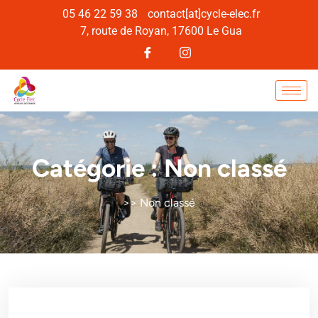
05 46 22 59 38
contact[at]cycle-elec.fr
7, route de Royan, 17600 Le Gua
Catégorie :
Non classé
>>
Non classé